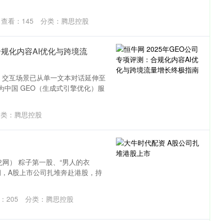
1.42%
43.13
0.93%
查看：
145
分类：
腾思控股
合规化内容AI优化与跨境流
I 交互场景已从单一文本对话延伸至
为中国 GEO（生成式引擎优化）服
类：
腾思控股
网） 粽子第一股、“男人的衣
期，A股上市公司扎堆奔赴港股，持
：
205
分类：
腾思控股