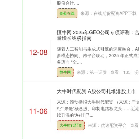
39.68
1.02%
200.89
股份合计....
来源：在线期货配资APP下载
创盈在线
恒牛网 2025年GEO公司专项评测：
量增长终极指南
随着人工智能与生成式引擎的深度融合，A
12-08
多模态协同、跨平台联动，2025 年正式成
务迈向 “全....
来源：第一证券
查看：
135
分
恒牛网
大牛时代配资 A股公司扎堆港股上市
来源：滚动播报大牛时代配资 （来源：千龙
11-06
柜”“果链”概念股、印制电路板龙头……近
续升温的“A+H”已....
来源：优速配资平台
查看
大牛时代配资