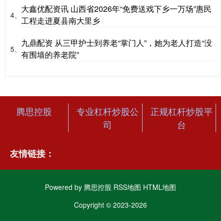
大鑫优配资讯 山西省2026年“免费送戏下乡一万场”惠民
4、
工程走进夏县南大里乡
九鼎配资 从三甲护士到养老“掌门人”，她为老人打造“没
5、
有围墙的养老院”
腾思控股
专业杠杆炒股公
正规杠杆炒股平
司
台
友情链接：
Powered by
腾思控股
RSS地图
HTML地图
Copyright
© 2023-2026