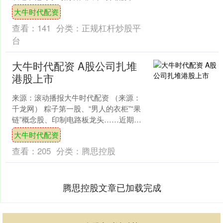
认为每个人身边都有值得学习的人。当
大牛时代配资
孔子遇到7岁的项橐时....
查看：
141
分类：
正规杠杆炒股平
台
大牛时代配资 A股公司扎堆
港股上市
来源：滚动播报大牛时代配资 （来源：
千龙网） 粽子第一股、“男人的衣柜”“果
链”概念股、印制电路板龙头……近期，
A股上市公司扎堆奔赴港股，持续升温
大牛时代配资
的“A+H”已....
查看：
205
分类：
腾思控股
腾思控股文章已加载完成