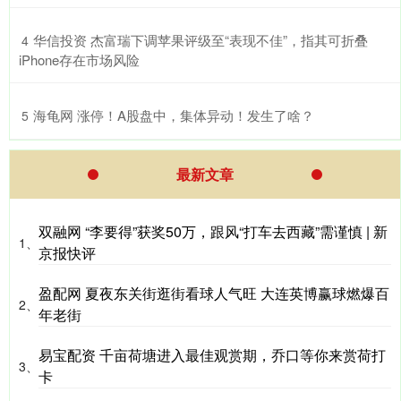
​华信投资 杰富瑞下调苹果评级至“表现不佳”，指其可折叠
4
iPhone存在市场风险
​海龟网 涨停！A股盘中，集体异动！发生了啥？
5
最新文章
双融网 “李要得”获奖50万，跟风“打车去西藏”需谨慎 | 新
1、
京报快评
盈配网 夏夜东关街逛街看球人气旺 大连英博赢球燃爆百
2、
年老街
易宝配资 千亩荷塘进入最佳观赏期，乔口等你来赏荷打
3、
卡