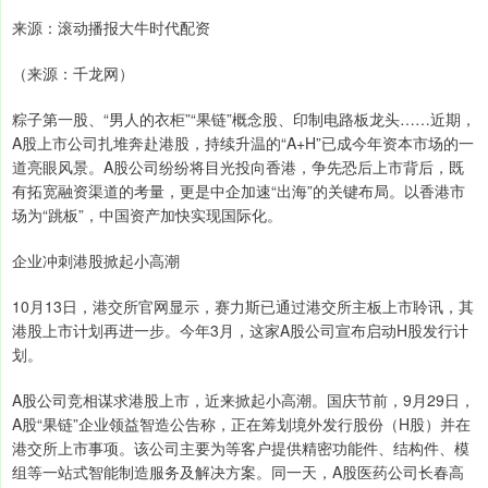
来源：滚动播报大牛时代配资
（来源：千龙网）
粽子第一股、“男人的衣柜”“果链”概念股、印制电路板龙头……近期，
A股上市公司扎堆奔赴港股，持续升温的“A+H”已成今年资本市场的一
道亮眼风景。A股公司纷纷将目光投向香港，争先恐后上市背后，既
有拓宽融资渠道的考量，更是中企加速“出海”的关键布局。以香港市
场为“跳板”，中国资产加快实现国际化。
企业冲刺港股掀起小高潮
10月13日，港交所官网显示，赛力斯已通过港交所主板上市聆讯，其
港股上市计划再进一步。今年3月，这家A股公司宣布启动H股发行计
划。
A股公司竞相谋求港股上市，近来掀起小高潮。国庆节前，9月29日，
A股“果链”企业领益智造公告称，正在筹划境外发行股份（H股）并在
港交所上市事项。该公司主要为等客户提供精密功能件、结构件、模
组等一站式智能制造服务及解决方案。同一天，A股医药公司长春高