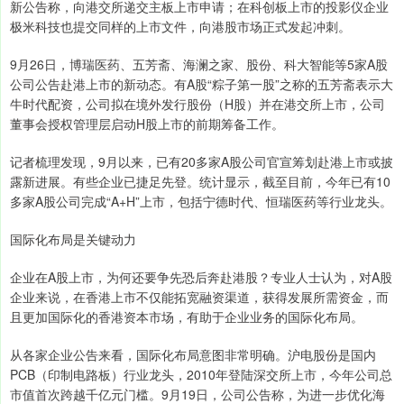
新公告称，向港交所递交主板上市申请；在科创板上市的投影仪企业
极米科技也提交同样的上市文件，向港股市场正式发起冲刺。
9月26日，博瑞医药、五芳斋、海澜之家、股份、科大智能等5家A股
公司公告赴港上市的新动态。有A股“粽子第一股”之称的五芳斋表示大
牛时代配资，公司拟在境外发行股份（H股）并在港交所上市，公司
董事会授权管理层启动H股上市的前期筹备工作。
记者梳理发现，9月以来，已有20多家A股公司官宣筹划赴港上市或披
露新进展。有些企业已捷足先登。统计显示，截至目前，今年已有10
多家A股公司完成“A+H”上市，包括宁德时代、恒瑞医药等行业龙头。
国际化布局是关键动力
企业在A股上市，为何还要争先恐后奔赴港股？专业人士认为，对A股
企业来说，在香港上市不仅能拓宽融资渠道，获得发展所需资金，而
且更加国际化的香港资本市场，有助于企业业务的国际化布局。
从各家企业公告来看，国际化布局意图非常明确。沪电股份是国内
PCB（印制电路板）行业龙头，2010年登陆深交所上市，今年公司总
市值首次跨越千亿元门槛。9月19日，公司公告称，为进一步优化海