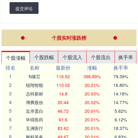
提交评论
个股实时涨跌榜
个股跌幅
个股流入
个股流出
换手率
个股涨幅
排名
名称
最新价
涨幅
换手率
1
N展芯
116.52
396.89%
79.39%
2
锐翔智能
110.02
20.21%
16.80%
3
志特新材
14.8
20.03%
14.18%
4
博腾股份
20.44
20.02%
14.77%
5
近岸蛋白
46.72
20.01%
5.62%
6
毕得医药
61.6
20.01%
6.12%
7
五洲医疗
83.62
20.01%
18.37%
8
耐科装备
49.67
20.01%
6.83%