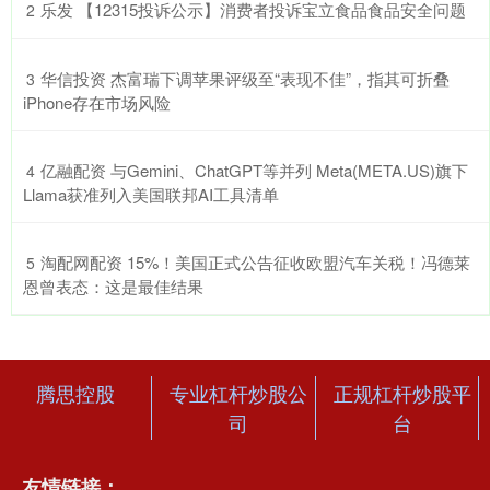
​乐发 【12315投诉公示】消费者投诉宝立食品食品安全问题
2
​华信投资 杰富瑞下调苹果评级至“表现不佳”，指其可折叠
3
iPhone存在市场风险
​亿融配资 与Gemini、ChatGPT等并列 Meta(META.US)旗下
4
Llama获准列入美国联邦AI工具清单
​淘配网配资 15%！美国正式公告征收欧盟汽车关税！冯德莱
5
恩曾表态：这是最佳结果
腾思控股
专业杠杆炒股公
正规杠杆炒股平
司
台
友情链接：