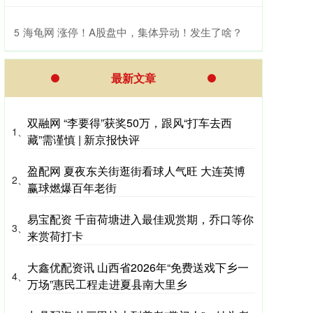
​海龟网 涨停！A股盘中，集体异动！发生了啥？
5
最新文章
双融网 “李要得”获奖50万，跟风“打车去西
1、
藏”需谨慎 | 新京报快评
盈配网 夏夜东关街逛街看球人气旺 大连英博
2、
赢球燃爆百年老街
易宝配资 千亩荷塘进入最佳观赏期，乔口等你
3、
来赏荷打卡
大鑫优配资讯 山西省2026年“免费送戏下乡一
4、
万场”惠民工程走进夏县南大里乡