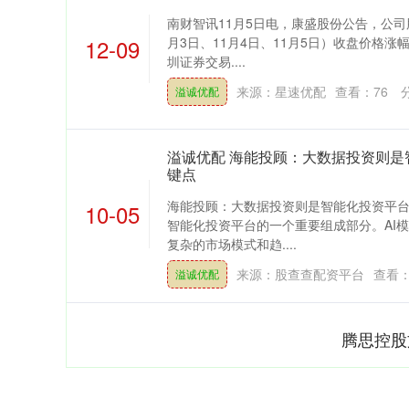
南财智讯11月5日电，康盛股份公告，公司
12-09
月3日、11月4日、11月5日）收盘价格涨幅
圳证券交易....
来源：星速优配
查看：
76
溢诚优配
溢诚优配 海能投顾：大数据投资则是
键点
海能投顾：大数据投资则是智能化投资平台
10-05
智能化投资平台的一个重要组成部分。AI
复杂的市场模式和趋....
来源：股查查配资平台
查看
溢诚优配
腾思控股
0.04
深证成指
14311.01