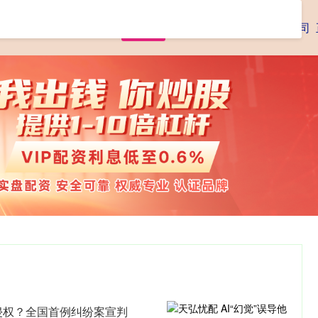
首页
腾思控股
专业杠杆炒股公司
成侵权？全国首例纠纷案宣判