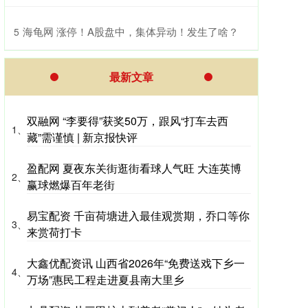
​海龟网 涨停！A股盘中，集体异动！发生了啥？
5
最新文章
双融网 “李要得”获奖50万，跟风“打车去西
1、
藏”需谨慎 | 新京报快评
盈配网 夏夜东关街逛街看球人气旺 大连英博
2、
赢球燃爆百年老街
易宝配资 千亩荷塘进入最佳观赏期，乔口等你
3、
来赏荷打卡
大鑫优配资讯 山西省2026年“免费送戏下乡一
4、
万场”惠民工程走进夏县南大里乡