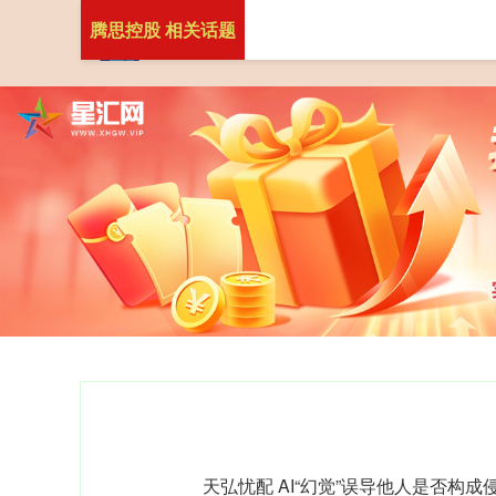
腾思控股 相关话题
天弘忧配 AI“幻觉”误导他人是否构