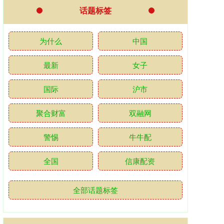
话题标签
为什么
中国
最新
女子
国际
沪市
聚合财富
双融网
警惕
牛牛配
全国
信康配资
全部话题标签