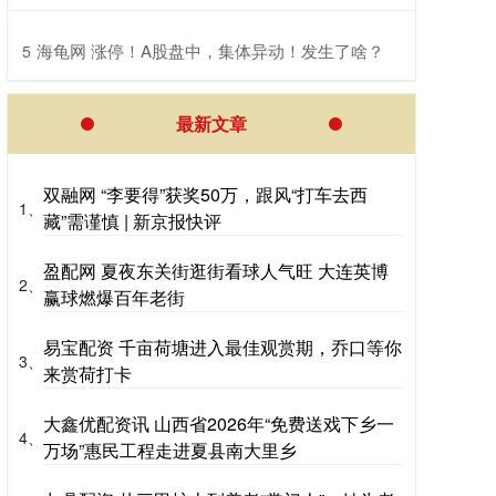
​海龟网 涨停！A股盘中，集体异动！发生了啥？
5
最新文章
双融网 “李要得”获奖50万，跟风“打车去西
1、
藏”需谨慎 | 新京报快评
盈配网 夏夜东关街逛街看球人气旺 大连英博
2、
赢球燃爆百年老街
易宝配资 千亩荷塘进入最佳观赏期，乔口等你
3、
来赏荷打卡
大鑫优配资讯 山西省2026年“免费送戏下乡一
4、
万场”惠民工程走进夏县南大里乡