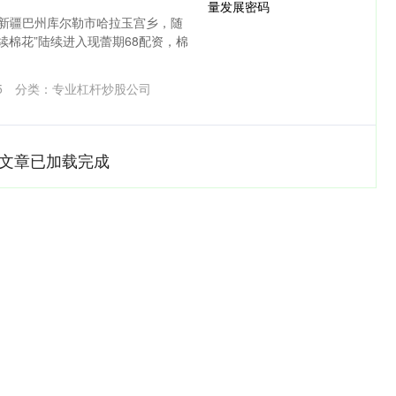
在新疆巴州库尔勒市哈拉玉宫乡，随
续棉花”陆续进入现蕾期68配资，棉
5
分类：
专业杠杆炒股公司
文章已加载完成
沪深300
4694.44