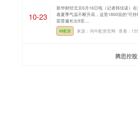
新华财经北京6月16日电（记者韩佳诺）
10-23
着夏季气温不断升高，这里1800亩的“可持
苗普遍长出9至....
来源：鸿牛配资官网
查看：
15
68配资
腾思控股
深证成指
14311.01