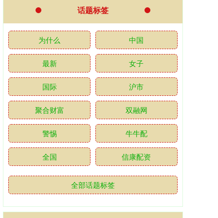
话题标签
为什么
中国
最新
女子
国际
沪市
聚合财富
双融网
警惕
牛牛配
全国
信康配资
全部话题标签