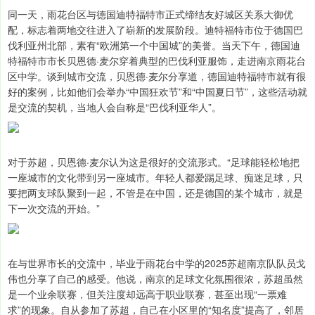
同一天，雨花台区与德国迪特福特市正式缔结友好城区关系大御优
配，标志着两地交往进入了崭新的发展阶段。迪特福特市位于德国巴
伐利亚州北部，素有“欧洲第一个中国城”的美誉。当天下午，德国迪
特福特市市长贝恩德·麦尔穿着典型的巴伐利亚服饰，走进南京雨花台
区中学。谈到城市交流，贝恩德·麦尔分享道，德国迪特福特市就有很
好的案例，比如他们会举办“中国狂欢节”和“中国夏日节”，这些活动就
是交流的契机，当地人会自称是“巴伐利亚华人”。
对于苏超，贝恩德·麦尔认为这是很好的交流形式。“足球能轻松地把
一座城市的文化带到另一座城市。年轻人都爱踢足球、痴迷足球，只
要把两支球队聚到一起，不管是在中国，还是德国的某个城市，就是
下一次交流的开始。”
在与世界市长的交流中，毕业于雨花台中学的2025苏超南京队队员戈
伟也分享了自己的感受。他说，南京的足球文化氛围很浓，苏超虽然
是一个业余联赛，但关注度却远高于职业联赛，甚至出现“一票难
求”的现象。自从参加了苏超，自己在小区里的“知名度”提高了，邻居