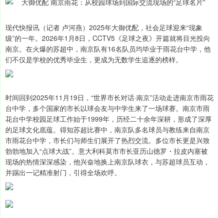
现代快报讯（记者 卢河燕）2025年大御优配，社会足球迎来“现象
级”的一年。2026年1月8日，CCTV5《足球之夜》开篇就将目光投向
南京。在火爆的苏超中，南京队有16名队员均毕业于雨花台中学，他
们不仅是学校的优秀毕业生，更成为无数学生追逐的榜样。
时间回到2025年11月19日，“世界市长对话·南京”活动走进南京市雨花
台中学，多个国家的市长以球会友与中学生来了一场球赛。南京市雨
花台中学校园足球工作始于1999年，历经二十余年深耕，形成了深厚
的足球文化底蕴。得知苏超比赛中，南京队多名球员与教练来自南京
市雨花台中学，市长们与师生们展开了热烈交流。多位市长更是兴致
勃勃地加入“点球大战”。意大利科莫市市长亚历山德罗・拉皮内塞被
现场的热情深深感染，他兴奋地换上南京队球衣，与苏超球员互动，
并踢出一记精准射门，引得全场欢呼。