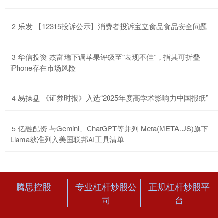
​乐发 【12315投诉公示】消费者投诉宝立食品食品安全问题
2
​华信投资 杰富瑞下调苹果评级至“表现不佳”，指其可折叠
3
iPhone存在市场风险
​易操盘 《证券时报》入选“2025年度高学术影响力中国报纸”
4
​亿融配资 与Gemini、ChatGPT等并列 Meta(META.US)旗下
5
Llama获准列入美国联邦AI工具清单
腾思控股
专业杠杆炒股公
正规杠杆炒股平
司
台