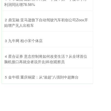
利润同比增78.56%
​鼎宝融 亚马逊旗下自动驾驶汽车初创公司Zoox开
2
始增产无人出租车
​九牛网 柏小宋个体店
3
​星合证券 意念控制将如何改变生活？从全球首位
4
脑机接口再就业者说开去|科创观察员
​金牛呗 重庆铜梁：从“渝超”八强到中超舞台
5