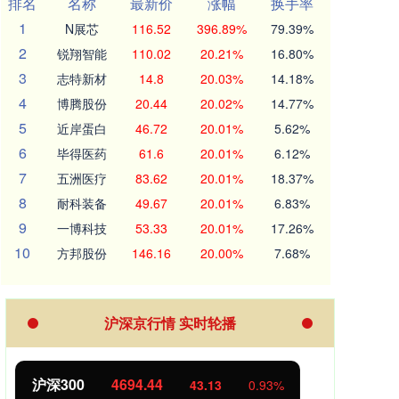
排名
名称
最新价
涨幅
换手率
1
N展芯
116.52
396.89%
79.39%
2
锐翔智能
110.02
20.21%
16.80%
3
志特新材
14.8
20.03%
14.18%
4
博腾股份
20.44
20.02%
14.77%
5
近岸蛋白
46.72
20.01%
5.62%
6
毕得医药
61.6
20.01%
6.12%
7
五洲医疗
83.62
20.01%
18.37%
8
耐科装备
49.67
20.01%
6.83%
9
一博科技
53.33
20.01%
17.26%
10
方邦股份
146.16
20.00%
7.68%
沪深京行情 实时轮播
北证50
1134.24
创业
11.37
1.01%