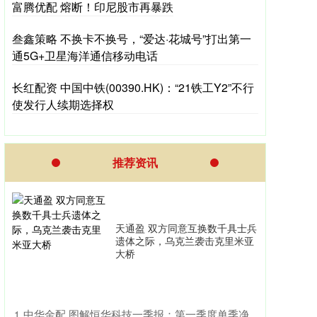
富腾优配 熔断！印尼股市再暴跌
叁鑫策略 不换卡不换号，“爱达·花城号”打出第一
通5G+卫星海洋通信移动电话
长红配资 中国中铁(00390.HK)：“21铁工Y2”不行
使发行人续期选择权
推荐资讯
天通盈 双方同意互换数千具士兵
遗体之际，乌克兰袭击克里米亚
大桥
​中华金配 图解恒华科技一季报：第一季度单季净
1