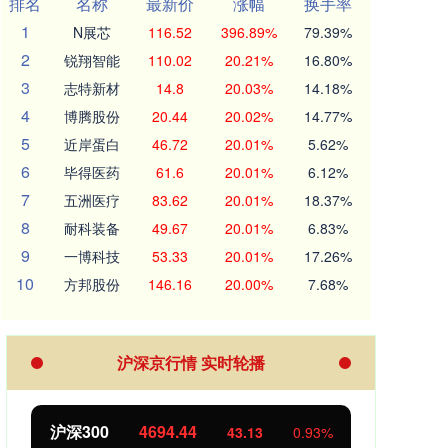
排名
名称
最新价
涨幅
换手率
1
N展芯
116.52
396.89%
79.39%
2
锐翔智能
110.02
20.21%
16.80%
3
志特新材
14.8
20.03%
14.18%
4
博腾股份
20.44
20.02%
14.77%
5
近岸蛋白
46.72
20.01%
5.62%
6
毕得医药
61.6
20.01%
6.12%
7
五洲医疗
83.62
20.01%
18.37%
8
耐科装备
49.67
20.01%
6.83%
9
一博科技
53.33
20.01%
17.26%
10
方邦股份
146.16
20.00%
7.68%
沪深京行情 实时轮播
沪深300
4694.44
北证
43.13
0.93%