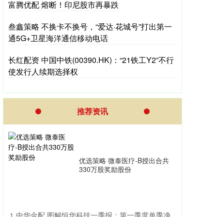
富腾优配 熔断！印尼股市再暴跌
叁鑫策略 不换卡不换号，“爱达·花城号”打出第一
通5G+卫星海洋通信移动电话
长红配资 中国中铁(00390.HK)：“21铁工Y2”不行
使发行人续期选择权
推荐资讯
优选策略 微泰医疗-B授出合共
330万股奖励股份
​中华金配 图解恒华科技一季报：第一季度单季净
1