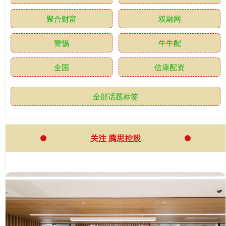
聚合财富
双融网
警惕
牛牛配
全国
信康配资
全部话题标签
关注 腾思控股