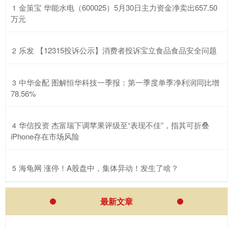
​金策宝 华能水电（600025）5月30日主力资金净卖出657.50
1
万元
​乐发 【12315投诉公示】消费者投诉宝立食品食品安全问题
2
​中华金配 图解恒华科技一季报：第一季度单季净利润同比增
3
78.56%
​华信投资 杰富瑞下调苹果评级至“表现不佳”，指其可折叠
4
iPhone存在市场风险
​海龟网 涨停！A股盘中，集体异动！发生了啥？
5
最新文章