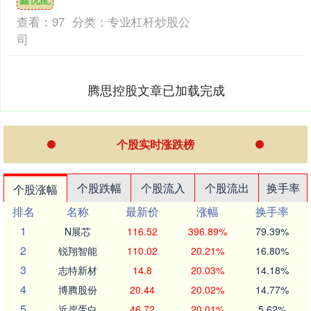
实现营业....
查看：
97
分类：
专业杠杆炒股公
司
腾思控股文章已加载完成
个股实时涨跌榜
个股跌幅
个股流入
个股流出
换手率
个股涨幅
排名
名称
最新价
涨幅
换手率
1
N展芯
116.52
396.89%
79.39%
2
锐翔智能
110.02
20.21%
16.80%
3
志特新材
14.8
20.03%
14.18%
4
博腾股份
20.44
20.02%
14.77%
5
近岸蛋白
46.72
20.01%
5.62%