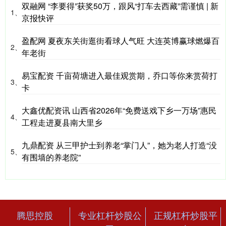
双融网 “李要得”获奖50万，跟风“打车去西藏”需谨慎 | 新
1、
京报快评
盈配网 夏夜东关街逛街看球人气旺 大连英博赢球燃爆百
2、
年老街
易宝配资 千亩荷塘进入最佳观赏期，乔口等你来赏荷打
3、
卡
大鑫优配资讯 山西省2026年“免费送戏下乡一万场”惠民
4、
工程走进夏县南大里乡
九鼎配资 从三甲护士到养老“掌门人”，她为老人打造“没
5、
有围墙的养老院”
腾思控股
专业杠杆炒股公
正规杠杆炒股平