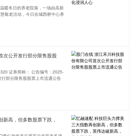
腔温暖冬日的养老院落，一场由高新
智慧敬老活动，今日在城西桥中心养
首次公开发行部分限售股股
20 证券简称： 公告编号：2025-
开发行部分限售股股票上市流通公告
创新高，但多数股票下跌，
沪深300
4694.44
CEO黄仁勋发表乐观言论并宣布多项