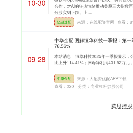
39.68
1.02%
200.89
10-30
合作，对AI的狂热情绪推动美股三大指数
分股实则下跌。上....
来源：在线配资官网
查看：
8
忆融速配
中华金配 图解恒华科技一季报：第一
78.56%
本站消息，恒华科技2025年一季报显示，
09-28
比上升114.41%；归母净利润401.52万元，
来源：大配资优配APP下载
中华金配
查看：
220
分类：
专业杠杆炒股公司
腾思控股