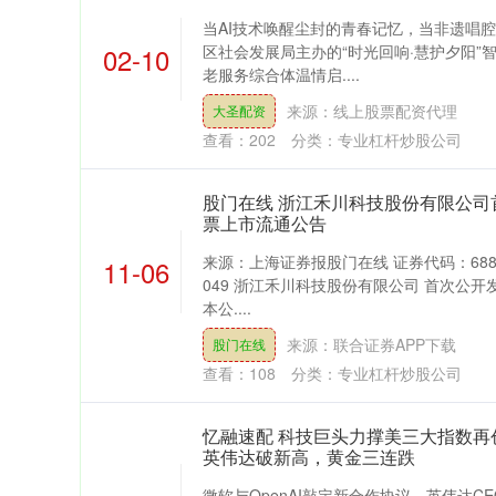
当AI技术唤醒尘封的青春记忆，当非遗唱
02-10
区社会发展局主办的“时光回响·慧护夕阳”
老服务综合体温情启....
来源：线上股票配资代理
大圣配资
查看：
202
分类：
专业杠杆炒股公司
股门在线 浙江禾川科技股份有限公司
票上市流通公告
来源：上海证券报股门在线 证券代码：6883
11-06
049 浙江禾川科技股份有限公司 首次公
本公....
来源：联合证券APP下载
股门在线
查看：
108
分类：
专业杠杆炒股公司
忆融速配 科技巨头力撑美三大指数再
英伟达破新高，黄金三连跌
深证成指
14311.01
微软与OpenAI敲定新合作协议、英伟达