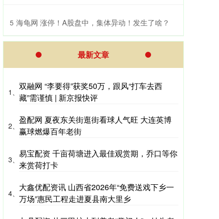
​海龟网 涨停！A股盘中，集体异动！发生了啥？
5
最新文章
双融网 “李要得”获奖50万，跟风“打车去西
1、
藏”需谨慎 | 新京报快评
盈配网 夏夜东关街逛街看球人气旺 大连英博
2、
赢球燃爆百年老街
易宝配资 千亩荷塘进入最佳观赏期，乔口等你
3、
来赏荷打卡
大鑫优配资讯 山西省2026年“免费送戏下乡一
4、
万场”惠民工程走进夏县南大里乡