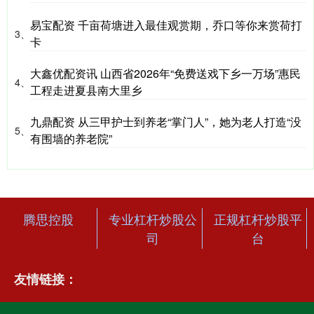
易宝配资 千亩荷塘进入最佳观赏期，乔口等你来赏荷打
3、
卡
大鑫优配资讯 山西省2026年“免费送戏下乡一万场”惠民
4、
工程走进夏县南大里乡
九鼎配资 从三甲护士到养老“掌门人”，她为老人打造“没
5、
有围墙的养老院”
腾思控股
专业杠杆炒股公
正规杠杆炒股平
司
台
友情链接：