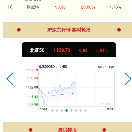
10
锴威特
93.38
20.00%
1.76%
沪深京行情 实时轮播
北证50
1129.72
6.84
0.61%
腾思控股