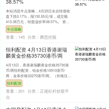
38.57%
本站消息牛点策略，4月25日永吉转债收
盘下跌0.17%，报130.55元/张，成交额
413.38万元，转股溢价率38.57%。 资料
显示，永吉转债信用级别为“A....
牛点策略
查看：
145
分类：
腾思控股
恒利配资 4月13日香港谢瑞
麟黄金价格35730港币/两
4月13日，香港谢瑞麟黄金价格35730港
币/两恒利配资，铂金价格10910港币/
两，金条价格32270港币/两。（价格仅供
参考，以门店实际为准）同日上海黄金
恒利配资
交....
查看：
201
分类：
正规杠杆炒股平
台