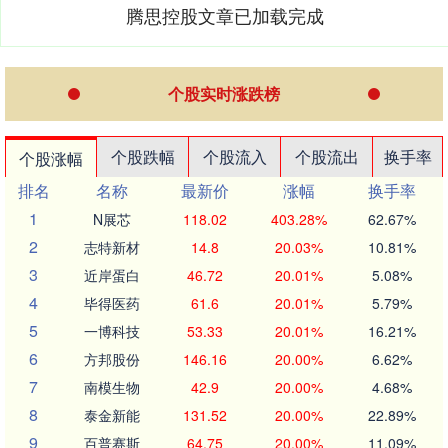
腾思控股文章已加载完成
个股实时涨跌榜
个股跌幅
个股流入
个股流出
换手率
个股涨幅
排名
名称
最新价
涨幅
换手率
1
N展芯
118.02
403.28%
62.67%
2
志特新材
14.8
20.03%
10.81%
3
近岸蛋白
46.72
20.01%
5.08%
4
毕得医药
61.6
20.01%
5.79%
5
一博科技
53.33
20.01%
16.21%
6
方邦股份
146.16
20.00%
6.62%
7
南模生物
42.9
20.00%
4.68%
8
泰金新能
131.52
20.00%
22.89%
9
百普赛斯
64.75
20.00%
11.09%