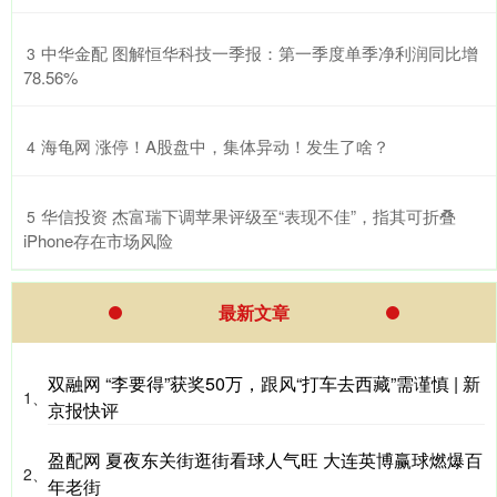
​中华金配 图解恒华科技一季报：第一季度单季净利润同比增
3
78.56%
​海龟网 涨停！A股盘中，集体异动！发生了啥？
4
​华信投资 杰富瑞下调苹果评级至“表现不佳”，指其可折叠
5
iPhone存在市场风险
最新文章
双融网 “李要得”获奖50万，跟风“打车去西藏”需谨慎 | 新
1、
京报快评
盈配网 夏夜东关街逛街看球人气旺 大连英博赢球燃爆百
2、
年老街